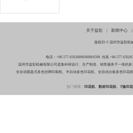
关于益彰
新闻中心
|
|
版权归 ©
温州市益彰机
电话：+86-577-65026898/6698/6598 传真 +86-
温州市益彰机械有限公司是集科研设计、生产制造、销售服务于一体的多
全自动圆盘式多色丝网印刷机、半自动多色印花机、全自动台板多色印花
热门搜索：
印花机
、
鞋材印花机
、
T恤印