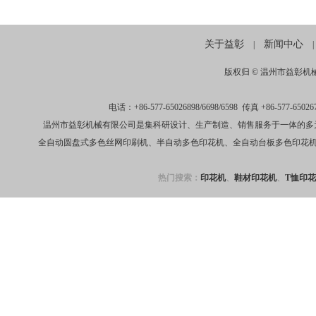
关于益彰
新闻中心
|
|
版权归 ©
温州市益彰机
电话：+86-577-65026898/6698/6598 传真 +86-
温州市益彰机械有限公司是集科研设计、生产制造、销售服务于一体的多
全自动圆盘式多色丝网印刷机、半自动多色印花机、全自动台板多色印花
热门搜索：
印花机
、
鞋材印花机
、
T恤印