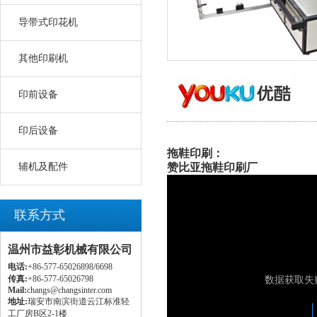
导带式印花机
其他印刷机
印前设备
印后设备
拖鞋印刷：
辅机及配件
赞比亚拖鞋印刷厂
联系方式
温州市益彰机械有限公司
电话:
+86-577-65026898/6698
传真:
+86-577-65026798
Mail:
changs@changsinter.com
地址:
瑞安市南滨街道云江标准轻
工厂房B区2-1楼