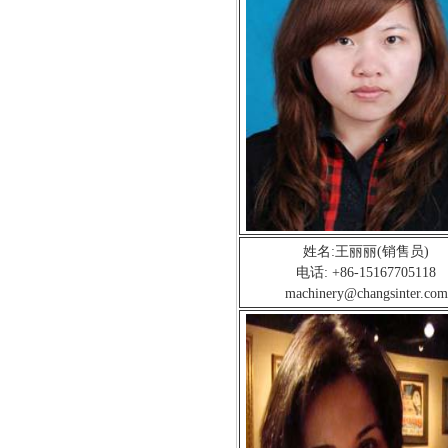
姓名:王丽丽(销售员)
电话: +86-15167705118
machinery@changsinter.com