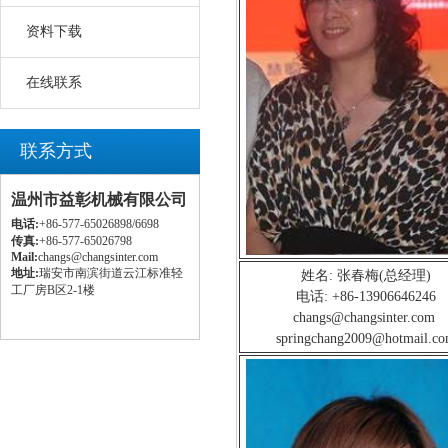
资料下载
在线联系
联系方式
温州市益彰机械有限公司
电话:
+86-577-65026898/6698
传真:
+86-577-65026798
Mail:
changs@changsinter.com
地址:
瑞安市南滨街道云江标准轻
姓名: 张春梅(总经理)
工厂房B区2-1楼
电话: +86-13906646246
changs@changsinter.com
springchang2009@hotmail.c